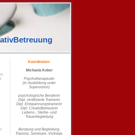
eativBetreuung
Koordinaten:
Michaela Kober
en.
t
Psychotherapeutin
(in Ausbildung unter
Supervision)
psychologische Beraterin
Dipl. zertifizierte Trainerin
Dipl. Entspannungstrainerin
Dipl. CreativBetreuerin
Lebens-, Sterbe- und
Trauerbegleitung
er
Beratung und Begleitung,
Training,
Seminare, Vorträge,