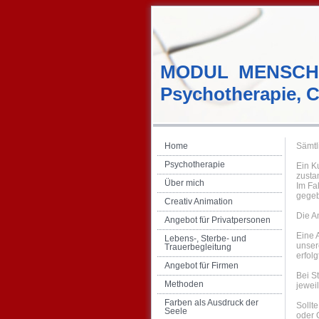
MODUL MENSCH
Psychotherapie, C
Home
Sämtl
Psychotherapie
Ein K
zusta
Über mich
Im Fa
gege
Creativ Animation
Die A
Angebot für Privatpersonen
Eine 
Lebens-, Sterbe- und
unser
Trauerbegleitung
erfol
Angebot für Firmen
Bei S
Methoden
jewei
Farben als Ausdruck der
Sollt
Seele
oder O