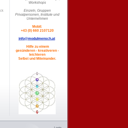
Workshops
ck
Einzeln, Gruppen
Privatpersonen, Institute und
Unternehmen
Mobil:
+43 (0) 660 2107120
info@modulmensch.at
Hilfe zu einem
gesünderen - kreativeren -
leichteren
Selbst und Miteinander.
Login