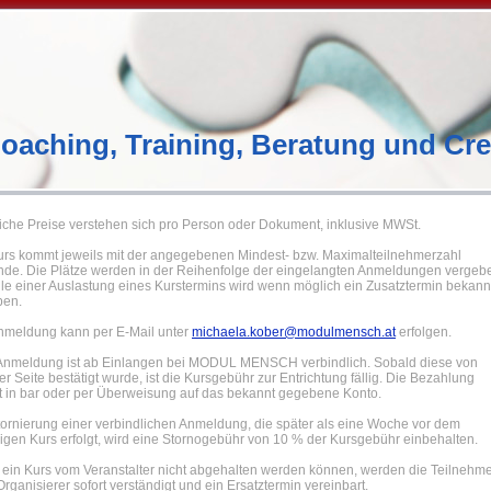
oaching, Training, Beratung und Cr
iche Preise verstehen sich pro Person oder Dokument, inklusive MWSt.
urs kommt jeweils mit der angegebenen Mindest- bzw. Maximalteilnehmerzahl
nde. Die Plätze werden in der Reihenfolge der eingelangten Anmeldungen vergeb
lle einer Auslastung eines Kurstermins wird wenn möglich ein Zusatztermin bekann
ben.
nmeldung kann per E-Mail unter
michaela.kober@modulmensch.at
erfolgen
.
Anmeldung ist ab Einlangen bei MODUL MENSCH verbindlich. Sobald diese von
er Seite bestätigt wurde, ist die Kursgebühr zur Entrichtung fällig. Die Bezahlung
gt in bar oder per Überweisung auf das bekannt gegebene Konto.
tornierung einer verbindlichen Anmeldung, die später als eine Woche vor dem
ligen Kurs erfolgt, wird eine Stornogebühr von 10 % der Kursgebühr einbehalten.
e ein Kurs vom Veranstalter nicht abgehalten werden können, werden die Teilnehm
rganisierer sofort verständigt und ein Ersatztermin vereinbart.