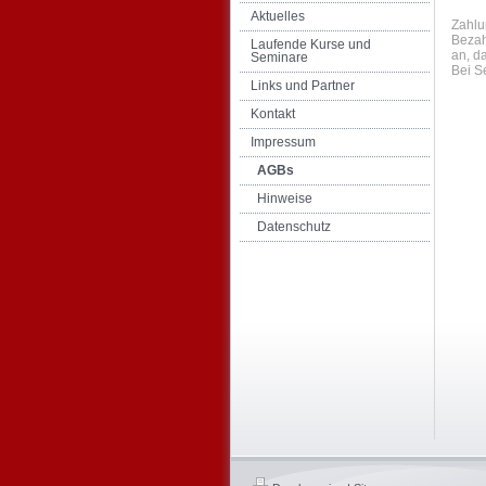
Aktuelles
Zahlu
Bezah
Laufende Kurse und
an, d
Seminare
Bei S
Links und Partner
Kontakt
Impressum
AGBs
Hinweise
Datenschutz